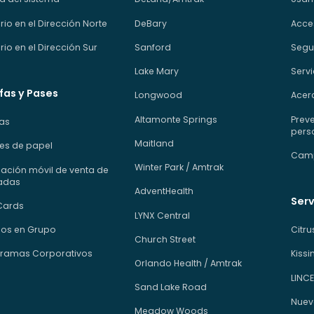
rio en el Dirección Norte
DeBary
Acce
rio en el Dirección Sur
Sanford
Segur
Lake Mary
Servi
fas y Pases
Longwood
Acerc
Altamonte Springs
Preve
fas
pers
Maitland
etes de papel
Camp
Winter Park / Amtrak
cación móvil de venta de
adas
AdventHealth
Serv
Cards
LYNX Central
os en Grupo
Citr
Church Street
ramas Corporativos
Kiss
Orlando Health / Amtrak
LINCE
Sand Lake Road
Nuev
Meadow Woods