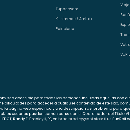
Viaje
Tupperware
Sanfo
Kissimmee / Amtrak
Explo
Poinciana
Tren 
Votr
VoRi
com, sea accesible para todas las personas, incluidas aquellas con di
 tiene dificultades para acceder a cualquier contenido de este sitio, 
ya la página web específica y una descripción del problema para qu
al, los usuarios pueden comunicarse con el Coordinador del Título VI 
 FDOT, Randy E. Bradley II, PE, en
brad.bradley@dot.state.fl.us
.SunRail.