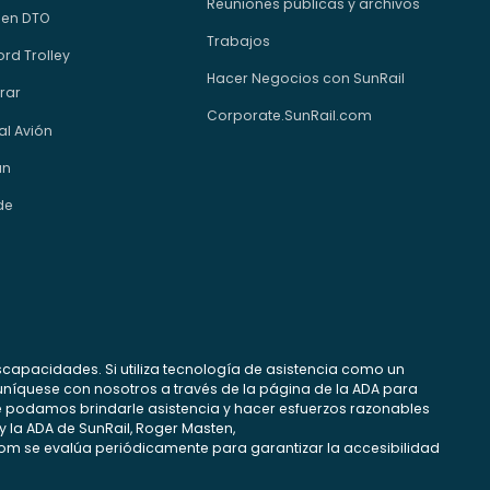
Reuniones públicas y archivos
 en DTO
Trabajos
rd Trolley
Hacer Negocios con SunRail
rar
Corporate.SunRail.com
al Avión
an
de
scapacidades. Si utiliza tecnología de asistencia como un
comuníquese con nosotros a través de la página de la ADA para
e podamos brindarle asistencia y hacer esfuerzos razonables
y la ADA de SunRail, Roger Masten,
com se evalúa periódicamente para garantizar la accesibilidad