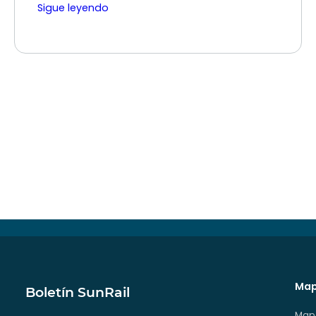
Sigue leyendo
Map
Boletín SunRail
Mapa