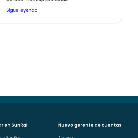
Sigue leyendo
ar en SunRail
Nuevo gerente de cuentas
do SunRail
Acceso