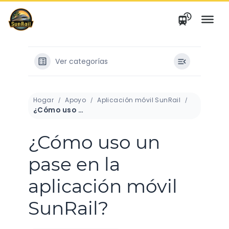
saltar
al
contenido
Ver categorías
Hogar
Apoyo
Aplicación móvil SunRail
¿Cómo uso un pase en la aplicación móvil SunRail?
¿Cómo uso un
pase en la
aplicación móvil
SunRail?