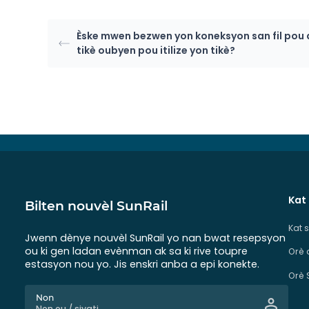
Èske mwen bezwen yon koneksyon san fil pou
tikè oubyen pou itilize yon tikè?
Kat
Bilten nouvèl SunRail
Kat 
Jwenn dènye nouvèl SunRail yo nan bwat resepsyon
ou ki gen ladan evènman ak sa ki rive toupre
Orè 
estasyon nou yo. Jis enskri anba a epi konekte.
Orè 
Non