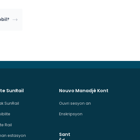
bil?
te SunRail
Nouvo Manadjè Kont
ak SunRail
Ouvri sesyon an
iblite
Enskripsyon
te Rail
Sant
man estasyon