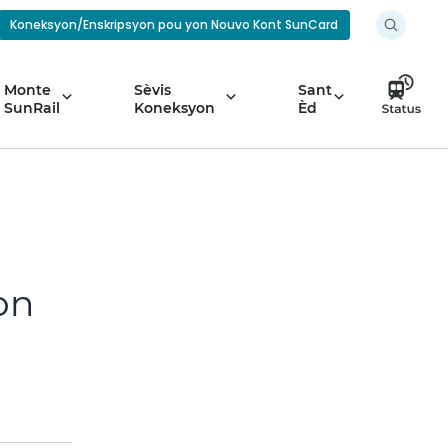
Koneksyon/Enskripsyon pou yon Nouvo Kont SunCard
Monte
Sèvis
Sant
SunRail
Koneksyon
Èd
on