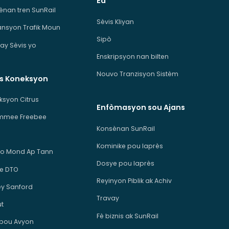
Èd
ènan tren SunRail
Sèvis Kliyan
ansyon Trafik Moun
Sipò
ay Sèvis yo
Enskripsyon nan bilten
Nouvo Tranzisyon Sistèm
is Koneksyon
ksyon Citrus
Enfòmasyon sou Ajans
immee Freebee
Konsènan SunRail
Kominike pou laprès
o Mond Ap Tann
Dosye pou laprès
e DTO
Reyinyon Piblik ak Achiv
ey Sanford
Travay
ut
Fè biznis ak SunRail
 pou Avyon