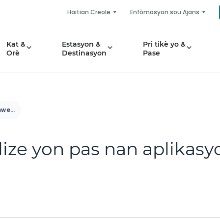
Haitian Creole
Enfòmasyon sou Ajans
Kat &
Estasyon &
Pri tikè yo &
Orè
Destinasyon
Pase
Kouman mwen ka itilize yon pas nan aplikasyon mobil SunRail la?
ize yon pas nan aplikasy