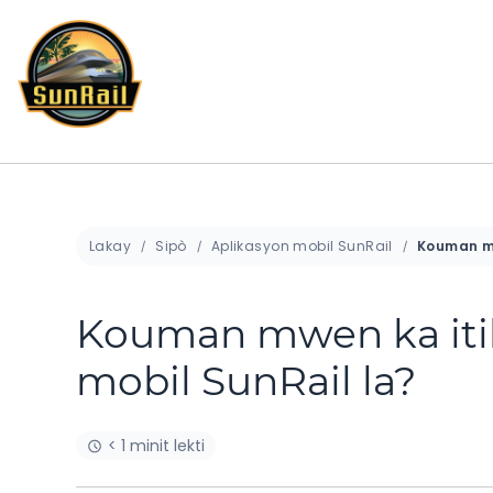
Ale
nan
kontni
Lakay
Sipò
Aplikasyon mobil SunRail
Kouman mwen ka itil
mobil SunRail la?
< 1 minit lekti