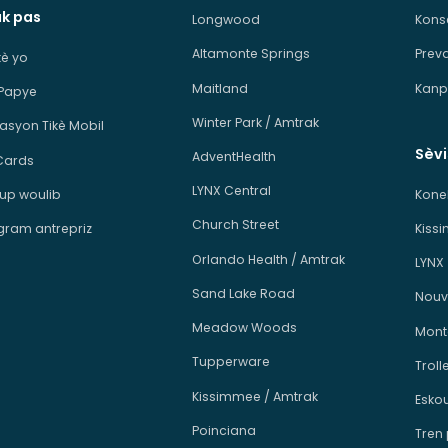
ak pas
Longwood
Kons
Altamonte Springs
Prev
ikè yo
Maitland
Kanp
 Papye
Winter Park / Amtrak
kasyon Tikè Mobil
Sèv
AdventHealth
Cards
LYNX Central
p woulib
Kone
Church Street
ram antrepriz
Kiss
Orlando Health / Amtrak
LYNX
Sand Lake Road
Nouv
Meadow Woods
Mont
Tupperware
Troll
Kissimmee / Amtrak
Esko
Poinciana
Tren