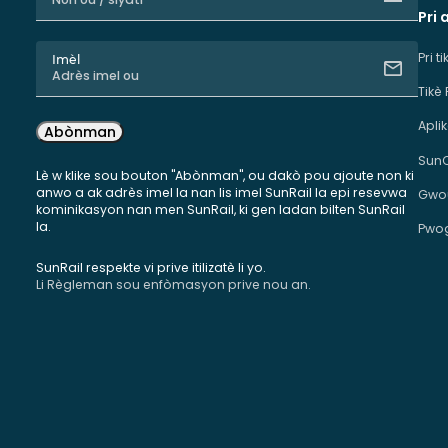
Pri 
Pri t
Imèl
Tikè
Apli
Abònman
Sun
Lè w klike sou bouton "Abònman", ou dakò pou ajoute non ki
anwo a ak adrès imel la nan lis imel SunRail la epi resevwa
Gwou
kominikasyon nan men SunRail, ki gen ladan bilten SunRail
la.
Pwog
SunRail respekte vi prive itilizatè li yo.
Li Règleman sou enfòmasyon prive nou an.