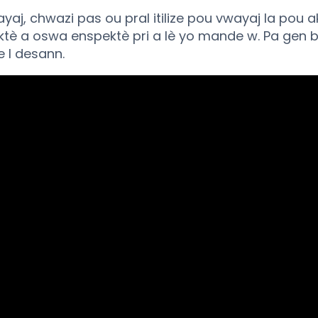
, chwazi pas ou pral itilize pou vwayaj la pou akt
ktè a oswa enspektè pri a lè yo mande w. Pa gen
 l desann.