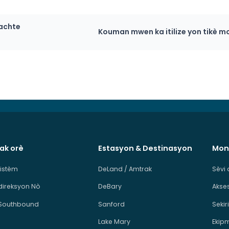
 achte
Kouman mwen ka itilize yon tikè mo
 ak orè
Estasyon & Destinasyon
Mon
sistèm
DeLand / Amtrak
Sèvi 
direksyon Nò
DeBary
Akses
Southbound
Sanford
Sekiri
Lake Mary
Ekip