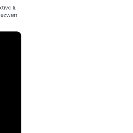
ive li.
 bezwen