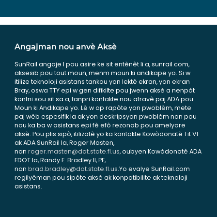
Angajman nou anvè Aksè
SunRail angaje l pou asire ke sit entènèt li a, sunrail.com,
aksesib pou tout moun, menm moun ki andikape yo. Si w
itilize teknoloji asistans tankou yon lektè ekran, yon ekran
Bray, oswa TTY epi w gen difikilte pou jwenn aksè a nenpòt
kontni sou sit sa a, tanpri kontakte nou atravè paj ADA pou
Moun ki Andikape yo. Lè w ap rapòte yon pwoblèm, mete
paj wèb espesifik la ak yon deskripsyon pwoblèm nan pou
nou ka ba w asistans epi fè efò rezonab pou amelyore
aksè. Pou plis sipò, itilizatè yo ka kontakte Kowòdonatè Tit VI
ak ADA SunRail la, Roger Masten,
nan
roger.masten@dot.state.fl.us
, oubyen Kowòdonatè ADA
FDOT la, Randy E. Bradley II, PE,
nan
brad.bradley@dot.state.fl.us
.Yo evalye SunRail.com
regilyèman pou sipòte aksè ak konpatibilite ak teknoloji
asistans.