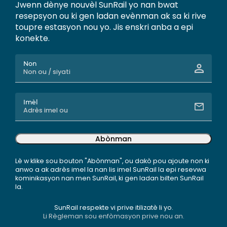
Jwenn dènye nouvèl SunRail yo nan bwat
resepsyon ou ki gen ladan evènman ak sa ki rive
toupre estasyon nou yo. Jis enskri anba a epi
konekte.
Non
Imèl
Abònman
Lè w klike sou bouton "Abònman", ou dakò pou ajoute non ki
anwo a ak adrès imel la nan lis imel SunRail la epi resevwa
kominikasyon nan men SunRail, ki gen ladan bilten SunRail
la.
SunRail respekte vi prive itilizatè li yo.
Li Règleman sou enfòmasyon prive nou an.