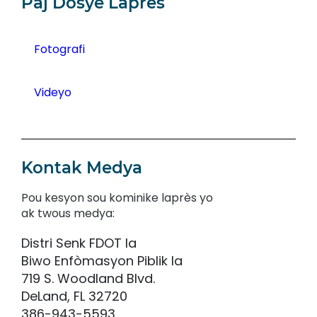
Paj Dosye Laprès
Fotografi
Videyo
Kontak Medya
Pou kesyon sou kominike laprès yo
ak twous medya:
Distri Senk FDOT la
Biwo Enfòmasyon Piblik la
719 S. Woodland Blvd.
DeLand, FL 32720
386-943-5593