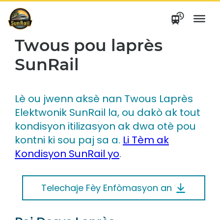
Ale
nan
kontni
Twous pou laprès
SunRail
Lè ou jwenn aksè nan Twous Laprès
Elektwonik SunRail la, ou dakò ak tout
kondisyon itilizasyon ak dwa otè pou
kontni ki sou paj sa a.
Li Tèm ak
Kondisyon SunRail yo
.
Telechaje Fèy Enfòmasyon an