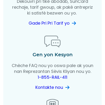
Dekouvri pri tikè abòdab, SunCard
rechaje, tarif gwoup, ak pakè antrepriz
ki satisfè bezwen ou yo.
Gade Pri Pri Tarif yo
Gen yon Kesyon
Chèche FAQ nou yo oswa pale ak youn
nan Reprezantan Sèvis Kliyan nou yo.
1-855-RAIL-411
Kontakte nou