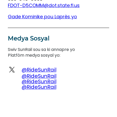
FDOT-D5COMM@dot.state.fl.us
Gade Kominike pou Laprès yo
Medya Sosyal
Swiv SunRail sou sa ki annapre yo
Platfòm medya sosyal yo:
@RideSunRail
@RideSunRail
@RideSunRail
@RideSunRail