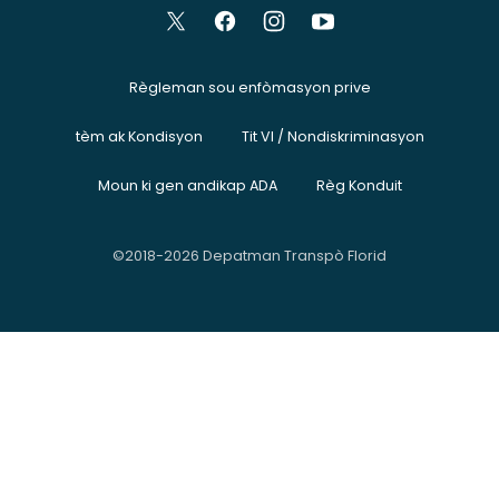
Règleman sou enfòmasyon prive
tèm ak Kondisyon
Tit VI / Nondiskriminasyon
Moun ki gen andikap ADA
Règ Konduit
©2018-2026 Depatman Transpò Florid