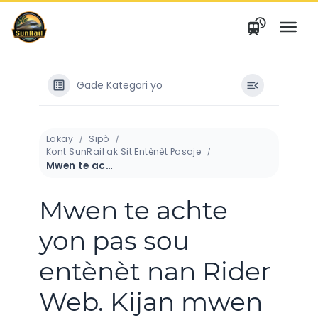
Ale
nan
kontni
Gade Kategori yo
Lakay
Sipò
Kont SunRail ak Sit Entènèt Pasaje
Mwen te achte yon pas sou entènèt nan Rider Web. Kijan mwen ka wè pas la sou telefòn mwen?
Mwen te achte
yon pas sou
entènèt nan Rider
Web. Kijan mwen