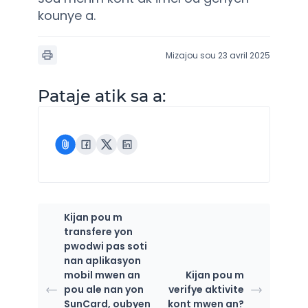
kounye a.
Mizajou sou 23 avril 2025
Pataje atik sa a:
Kijan pou m
transfere yon
pwodwi pas soti
nan aplikasyon
mobil mwen an
Kijan pou m
pou ale nan yon
verifye aktivite
SunCard, oubyen
kont mwen an?