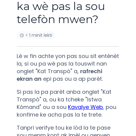
ka wè pas la sou
telefòn mwen?
< 1 minit lekti
Lè w fin achte yon pas sou sit entènèt
la, si ou pa wè pas la touswit nan
onglet "Kat Transpò" a,
rafrechi
ekran an
epi pas ou a ap parèt.
Si pas la pa parèt anba onglet "Kat
Transpò" a, ou ka tcheke "Istwa
Kòmand" ou a sou
Kavalye Web
, pou
konfime ke acha pas la te trete.
Tanpri verifye tou ke lòd la te pase
sou menm kont ak imèl ou genyen