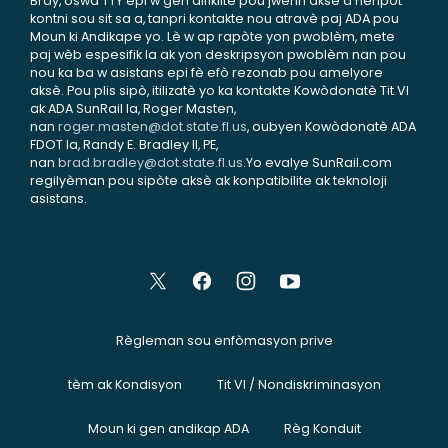
Bray, oswa TTY epi w gen difikilte pou jwenn aksè a nenpòt
kontni sou sit sa a, tanpri kontakte nou atravè paj ADA pou
Moun ki Andikape yo. Lè w ap rapòte yon pwoblèm, mete
paj wèb espesifik la ak yon deskripsyon pwoblèm nan pou
nou ka ba w asistans epi fè efò rezonab pou amelyore
aksè. Pou plis sipò, itilizatè yo ka kontakte Kowòdonatè Tit VI
ak ADA SunRail la, Roger Masten,
nan
roger.masten@dot.state.fl.us
, oubyen Kowòdonatè ADA
FDOT la, Randy E. Bradley II, PE,
nan
brad.bradley@dot.state.fl.us
.Yo evalye SunRail.com
regilyèman pou sipòte aksè ak konpatibilite ak teknoloji
asistans.
Règleman sou enfòmasyon prive
tèm ak Kondisyon
Tit VI / Nondiskriminasyon
Moun ki gen andikap ADA
Règ Konduit