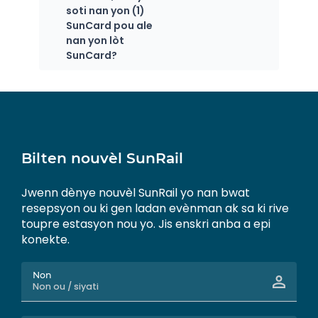
soti nan yon (1)
SunCard pou ale
nan yon lòt
SunCard?
Bilten nouvèl SunRail
Jwenn dènye nouvèl SunRail yo nan bwat
resepsyon ou ki gen ladan evènman ak sa ki rive
toupre estasyon nou yo. Jis enskri anba a epi
konekte.
Non