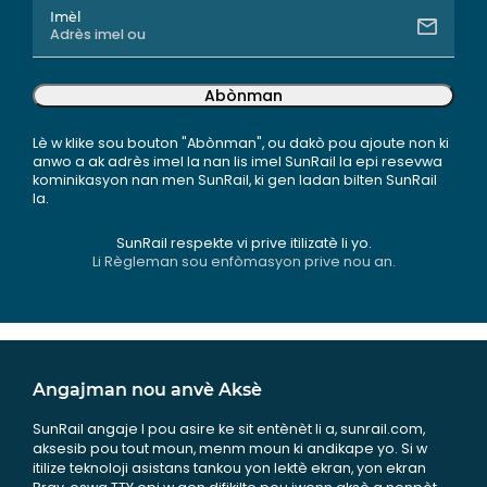
Imèl
Abònman
Lè w klike sou bouton "Abònman", ou dakò pou ajoute non ki
anwo a ak adrès imel la nan lis imel SunRail la epi resevwa
kominikasyon nan men SunRail, ki gen ladan bilten SunRail
la.
SunRail respekte vi prive itilizatè li yo.
Li Règleman sou enfòmasyon prive nou an.
Angajman nou anvè Aksè
SunRail angaje l pou asire ke sit entènèt li a, sunrail.com,
aksesib pou tout moun, menm moun ki andikape yo. Si w
itilize teknoloji asistans tankou yon lektè ekran, yon ekran