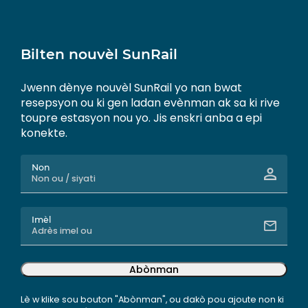
Bilten nouvèl SunRail
Jwenn dènye nouvèl SunRail yo nan bwat
resepsyon ou ki gen ladan evènman ak sa ki rive
toupre estasyon nou yo. Jis enskri anba a epi
konekte.
Non
Imèl
Abònman
Lè w klike sou bouton "Abònman", ou dakò pou ajoute non ki