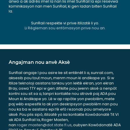
anwo a ak adrès imel la nan lis imel SunRail la epi resevwa
kominikasyon nan men SunRail, ki gen ladan bilten SunRail
la.
SunRail respekte vi prive itilizatè li yo.
Li Règleman sou enfòmasyon prive nou an.
Angajman nou anvè Aksè
SunRail angaje l pou asire ke sit entènèt li a, sunrail.com,
aksesib pou tout moun, menm moun ki andikape yo. Si w
itilize teknoloji asistans tankou yon lektè ekran, yon ekran
Bray, oswa TTY epi w gen difikilte pou jwenn aksè a nenpòt
kontni sou sit sa a, tanpri kontakte nou atravè paj ADA pou
Moun ki Andikape yo. Lè w ap rapòte yon pwoblèm, mete
paj wèb espesifik la ak yon deskripsyon pwoblèm nan pou
nou ka ba w asistans epi fè efò rezonab pou amelyore
aksè. Pou plis sipò, itilizatè yo ka kontakte Kowòdonatè Tit VI
ak ADA SunRail la, Roger Masten,
nan
roger.masten@dot.state.fl.us
, oubyen Kowòdonatè ADA