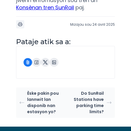
jwenn enfòmasyon sou tren an
Konsènan tren SunRail
paj.
Mizajou sou 24 avril 2025
Pataje atik sa a:
Èske pakin pou
Do SunRail
lannwit lan
Stations have
disponib nan
parking time
estasyon yo?
limits?