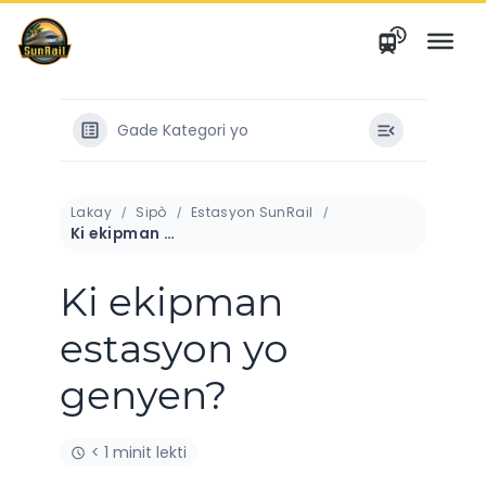
Ale
nan
kontni
Gade Kategori yo
Lakay
Sipò
Estasyon SunRail
Ki ekipman estasyon yo genyen?
Ki ekipman
estasyon yo
genyen?
< 1 minit lekti