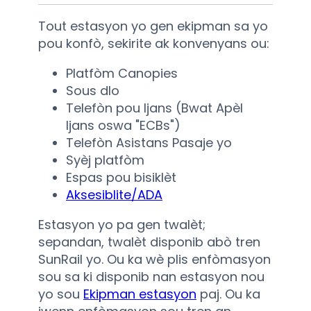
Tout estasyon yo gen ekipman sa yo
pou konfò, sekirite ak konvenyans ou:
Platfòm Canopies
Sous dlo
Telefòn pou Ijans (Bwat Apèl
Ijans oswa "ECBs")
Telefòn Asistans Pasaje yo
Syèj platfòm
Espas pou bisiklèt
Aksesiblite/ADA
Estasyon yo pa gen twalèt;
sepandan, twalèt disponib abò tren
SunRail yo. Ou ka wè plis enfòmasyon
sou sa ki disponib nan estasyon nou
yo sou
Ekipman estasyon
paj. Ou ka